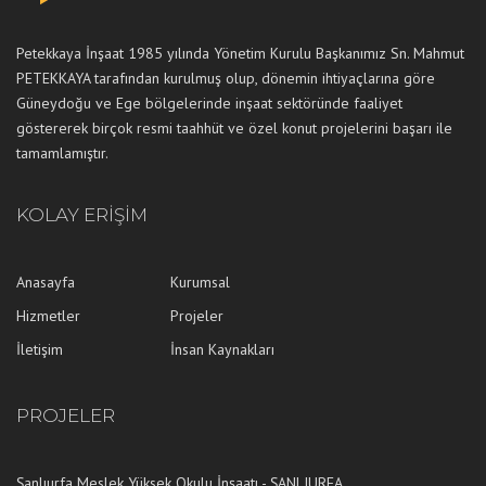
Petekkaya İnşaat 1985 yılında Yönetim Kurulu Başkanımız Sn. Mahmut
PETEKKAYA tarafından kurulmuş olup, dönemin ihtiyaçlarına göre
Güneydoğu ve Ege bölgelerinde inşaat sektöründe faaliyet
göstererek birçok resmi taahhüt ve özel konut projelerini başarı ile
tamamlamıştır.
KOLAY ERİŞİM
Anasayfa
Kurumsal
Hizmetler
Projeler
İletişim
İnsan Kaynakları
PROJELER
Şanlıurfa Meslek Yüksek Okulu İnşaatı - ŞANLIURFA